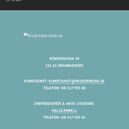
RÖKERIGATAN 19
121 62 JOHANNESHOV
KUNDTJÄNST:
KUNDTJANST@PAUSERMEDIA.SE
TELEFON: 08-517 955 00
CHEFREDAKTÖR & ANSV. UTGIVARE:
KALLE ANRELL
TELEFON: 08-517 955 01