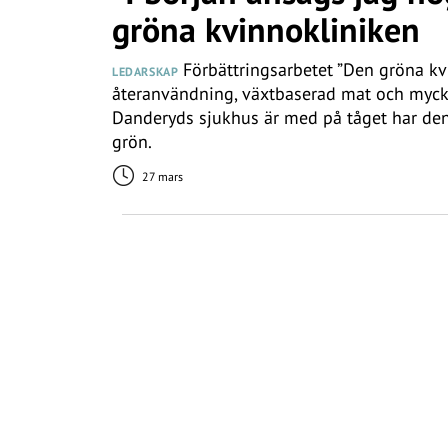
gröna kvinnokliniken
Förbättringsarbetet ”Den gröna kv
LEDARSKAP
återanvändning, växtbaserad mat och myc
Danderyds sjukhus är med på tåget har den 
grön.
27 mars