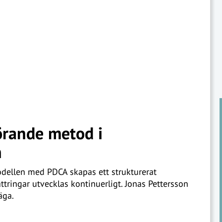
örande metod i
n
ellen med PDCA skapas ett strukturerat
ttringar utvecklas kontinuerligt. Jonas Pettersson
äga.