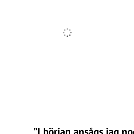
”I början ansågs jag n