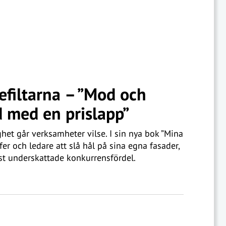
filtarna – ”Mod och
d med en prislapp”
et går verksamheter vilse. I sin nya bok ”Mina
er och ledare att slå hål på sina egna fasader,
est underskattade konkurrensfördel.