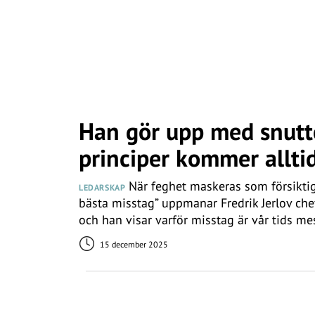
Han gör upp med snutte
principer kommer allti
När feghet maskeras som försiktigh
LEDARSKAP
bästa misstag” uppmanar Fredrik Jerlov chef
och han visar varför misstag är vår tids m
15 december 2025