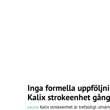
Inga formella uppföljn
Kalix strokeenhet gån
Kalix strokeenhet är trefaldigt utnämn
KULTUR