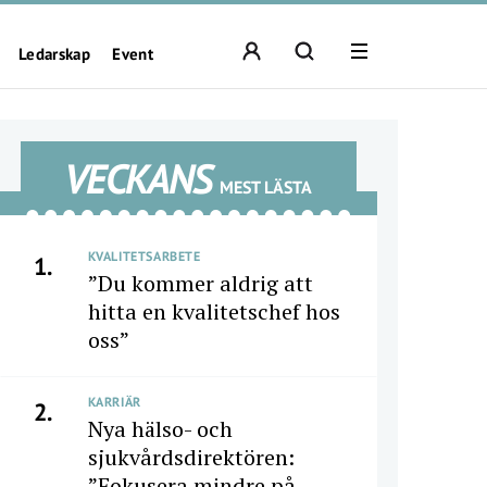
Ledarskap
Event
VECKANS
MEST LÄSTA
KVALITETSARBETE
1.
”Du kommer aldrig att
hitta en kvalitetschef hos
oss”
KARRIÄR
2.
Nya hälso- och
sjukvårdsdirektören:
”Fokusera mindre på