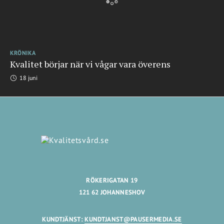
KRÖNIKA
Kvalitet börjar när vi vågar vara överens
18 juni
RÖKERIGATAN 19
121 62 JOHANNESHOV
KUNDTJÄNST:
KUNDTJANST@PAUSERMEDIA.SE