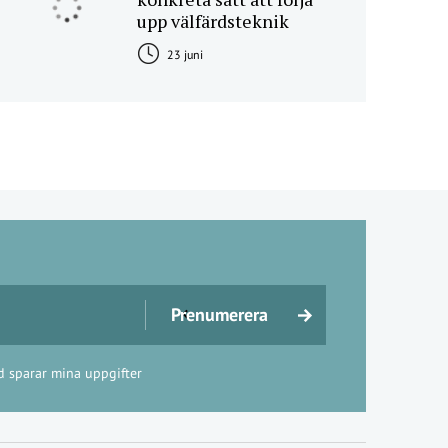
upp välfärdsteknik
23 juni
d sparar mina uppgifter