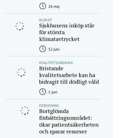
26 maj
KLIMAT
Sjukhusens inköp står
för största
klimatavtrycket
12 juni
KVALITETSSÄKRING
Bristande
kvalitetsarbete kan ha
bidragit till dödligt våld
1 juni
FORSKNING
Bortglömda
förbättringsområdet:
ökar patientsäkerheten
och sparar resurser