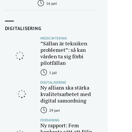
16 juni
DIGITALISERING
MEDICINTEKNIK
”Sällan är tekniken
problemet”: så kan
vården ta sig förbi
pilotfällan
1 juli
DIGITALISERING
Ny allians ska stärka
kvalitetsarbetet med
digital samordning
29 juni
FORSKNING
Ny rapport: Fem
konkreta sätt att följa