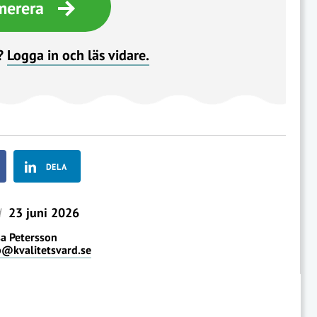
merera
?
Logga in och läs vidare.
DELA
d
23 juni 2026
a Petersson
p@kvalitetsvard.se