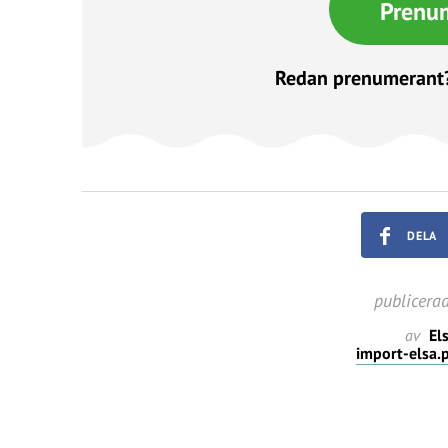
Prenu
Redan prenumerant
DELA
publicera
av
Els
import-elsa.