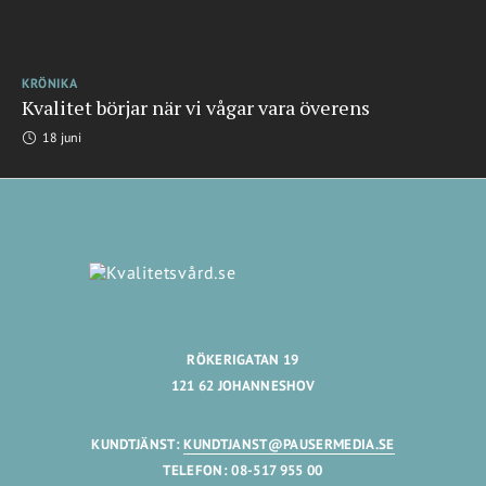
KRÖNIKA
Kvalitet börjar när vi vågar vara överens
18 juni
RÖKERIGATAN 19
121 62 JOHANNESHOV
KUNDTJÄNST:
KUNDTJANST@PAUSERMEDIA.SE
TELEFON: 08-517 955 00