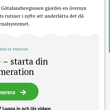
 Götalandsregionen gjordes en översyn
 rutiner i syfte att underlätta det då
rnalsystemet.
VÅRD.SE PREMIUM
 – starta din
meration
merera
?
Logga in och läs vidare.