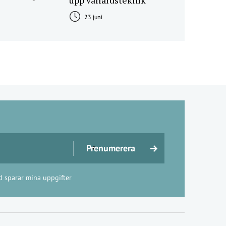
upp välfärdsteknik
23 juni
d sparar mina uppgifter