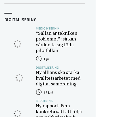
DIGITALISERING
MEDICINTEKNIK
”Sällan är tekniken
problemet”: så kan
vården ta sig förbi
pilotfällan
1 juli
DIGITALISERING
Ny allians ska stärka
kvalitetsarbetet med
digital samordning
29 juni
FORSKNING
Ny rapport: Fem
konkreta sätt att följa