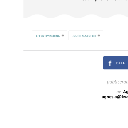
+
+
EFFEKTIVISERING
JOURNALSYSTEM
DELA
publicera
av
Ag
agnes.a@kval