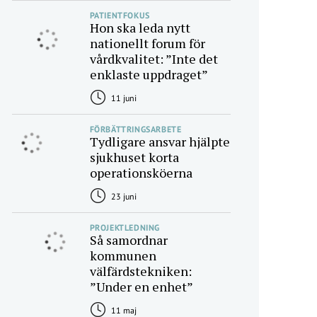
PATIENTFOKUS
Hon ska leda nytt
nationellt forum för
vårdkvalitet: ”Inte det
enklaste uppdraget”
11 juni
FÖRBÄTTRINGSARBETE
Tydligare ansvar hjälpte
sjukhuset korta
operationsköerna
23 juni
PROJEKTLEDNING
Så samordnar
kommunen
välfärdstekniken:
”Under en enhet”
11 maj