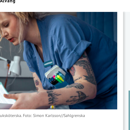
 Alvang
juksköterska. Foto: Simon Karlsson//Sahlgrenska