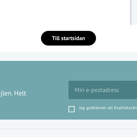
Till startsidan
jlen. Helt
Jag godkänner att Kvalitetsvår