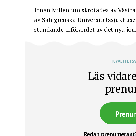
Innan Millenium skrotades av Västra
av Sahlgrenska Universitetssjukhusets
stundande införandet av det nya jou
KVALITETS
Läs vidare
prenu
Prenu
Redan prenumerant