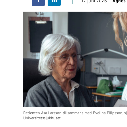
17 juni 2026
Agnes
Patienten Åsa Larsson tillsammans med Evelina Filipsson, s
Universitetssjukhuset.