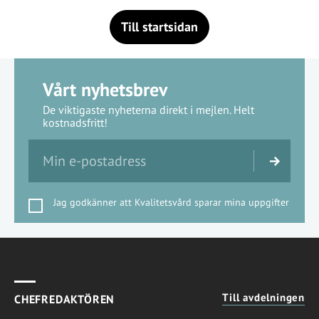
Till startsidan
Vårt nyhetsbrev
De viktigaste nyheterna direkt i mejlen. Helt
kostnadsfritt!
Jag godkänner att Kvalitetsvård sparar mina uppgifter
Till avdelningen
CHEFREDAKTÖREN