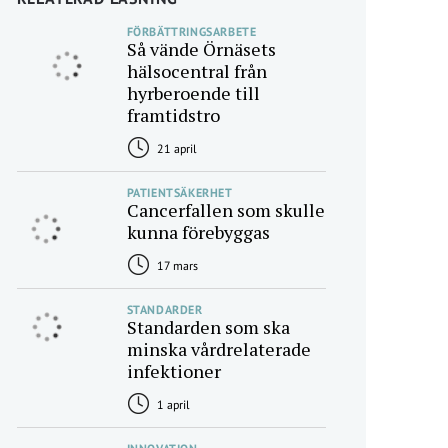
FÖRBÄTTRINGSARBETE
Så vände Örnäsets
hälsocentral från
hyrberoende till
framtidstro
21 april
PATIENTSÄKERHET
Cancerfallen som skulle
kunna förebyggas
17 mars
STANDARDER
Standarden som ska
minska vårdrelaterade
infektioner
1 april