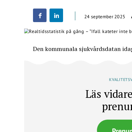
24 september 2025
Den kommunala sjukvårdsdatan idag 
KVALITETS
Läs vidare
prenu
Prenu