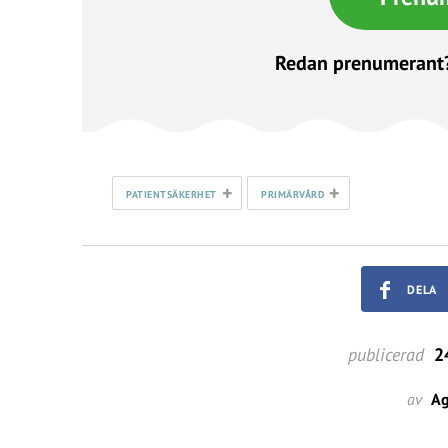
Redan prenumerant
+
+
PATIENTSÄKERHET
PRIMÄRVÅRD
DELA
publicerad
24
av
Ag