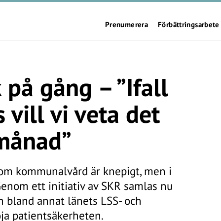
Prenumerera
Förbättringsarbete
k på gång – ”Ifall
 vill vi veta det
 månad”
nom kommunalvård är knepigt, men i
enom ett initiativ av SKR samlas nu
rån bland annat länets LSS- och
ja patientsäkerheten.