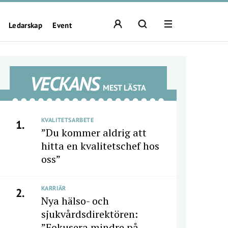
Ledarskap
Event
VECKANS
MEST LÄSTA
KVALITETSARBETE
1.
”Du kommer aldrig att
hitta en kvalitetschef hos
oss”
KARRIÄR
2.
Nya hälso- och
sjukvårdsdirektören:
”Fokusera mindre på