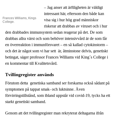
– Jag anser att ärftligheten är väldigt
intressant här, eftersom den både kan
Frances Williams, Kings
visa sig i hur hög grad människor
College.
riskerar att drabbas av viruset och i hur
den drabbades immunsystem sedan reagerar på det. De som
drabbas allra värst och som behöver intensivvård är de som får
en överreaktion i immunförsvaret – en så kallad cytokinstorm –
och det är något som vi har sett är, åtminstone delvis, genetiskt
betingat, säger professor Frances Williams vid King´s College i
en kommentar till Kvalitetsvård.
Tvillingregister används
Förutom detta genetiska samband ser forskarna också sådant på
symptomen på tappat smak- och luktsinne. Även
förvirringstillstånd, som ibland uppstår vid covid-19, tycks ha ett
starkt genetiskt samband.
Genom att det tvillingregister man rekryterat deltagarna ifrån