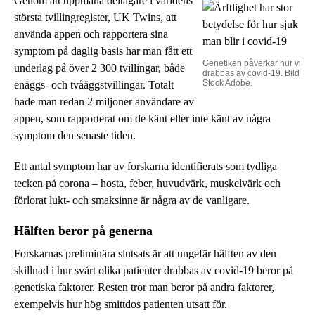
Genom att uppmana deltagare i världens
största tvillingregister, UK Twins, att
använda appen och rapportera sina
symptom på daglig basis har man fått ett
Genetiken påverkar hur vi
underlag på över 2 300 tvillingar, både
drabbas av covid-19. Bild
Stock Adobe.
enäggs- och tvåäggstvillingar. Totalt
hade man redan 2 miljoner användare av
appen, som rapporterat om de känt eller inte känt av några
symptom den senaste tiden.
Ett antal symptom har av forskarna identifierats som tydliga
tecken på corona – hosta, feber, huvudvärk, muskelvärk och
förlorat lukt- och smaksinne är några av de vanligare.
Hälften beror på generna
Forskarnas preliminära slutsats är att ungefär hälften av den
skillnad i hur svårt olika patienter drabbas av covid-19 beror på
genetiska faktorer. Resten tror man beror på andra faktorer,
exempelvis hur hög smittdos patienten utsatt för.