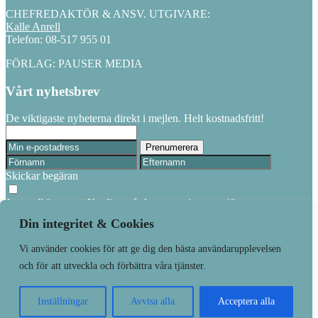
CHEFREDAKTÖR & ANSV. UTGIVARE:
Kalle Anrell
Telefon: 08-517 955 01
FÖRLAG: PAUSER MEDIA
Vårt nyhetsbrev
De viktigaste nyheterna direkt i mejlen. Helt kostnadsfritt!
Skickar begäran
Jag godkänner att Kvalitetsvård sparar mina uppgifter
Din integritet & Cookies
Följ Kvalitetsvård.se
Vi använder cookies för att ge dig den bästa användarupplevelsen
Linkedin
och för att utveckla och förbättra våra tjänster.
Våra varumärken
Kundtjänst
Inställningar
Avvisa alla
Acceptera alla