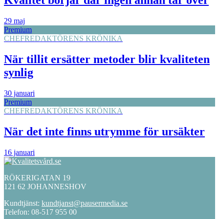
Kvalitet börjar där ingen annan tar över
29 maj
Premium
CHEFREDAKTÖRENS KRÖNIKA
När tillit ersätter metoder blir kvaliteten
synlig
30 januari
Premium
CHEFREDAKTÖRENS KRÖNIKA
När det inte finns utrymme för ursäkter
16 januari
RÖKERIGATAN 19
121 62 JOHANNESHOV
Kundtjänst:
kundtjanst@pausermedia.se
Telefon: 08-517 955 00