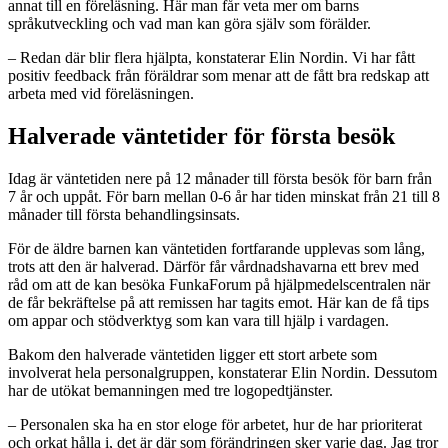
annat till en föreläsning. Här man får veta mer om barns
språkutveckling och vad man kan göra själv som förälder.
– Redan där blir flera hjälpta, konstaterar Elin Nordin. Vi har fått
positiv feedback från föräldrar som menar att de fått bra redskap att
arbeta med vid föreläsningen.
Halverade väntetider för första besök
Idag är väntetiden nere på 12 månader till första besök för barn från
7 år och uppåt. För barn mellan 0-6 år har tiden minskat från 21 till 8
månader till första behandlingsinsats.
För de äldre barnen kan väntetiden fortfarande upplevas som lång,
trots att den är halverad. Därför får vårdnadshavarna ett brev med
råd om att de kan besöka FunkaForum på hjälpmedelscentralen när
de får bekräftelse på att remissen har tagits emot. Här kan de få tips
om appar och stödverktyg som kan vara till hjälp i vardagen.
Bakom den halverade väntetiden ligger ett stort arbete som
involverat hela personalgruppen, konstaterar Elin Nordin. Dessutom
har de utökat bemanningen med tre logopedtjänster.
– Personalen ska ha en stor eloge för arbetet, hur de har prioriterat
och orkat hålla i, det är där som förändringen sker varje dag. Jag tror