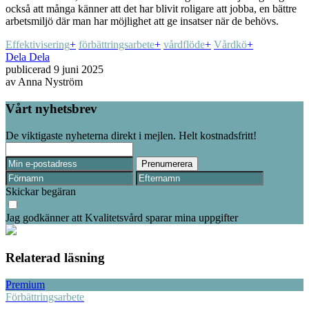
också att många känner att det har blivit roligare att jobba, en bättre
arbetsmiljö där man har möjlighet att ge insatser när de behövs.
Effektivisering
+
förbättringsarbete
+
vårdflöde
+
Vårdkö
+
Dela
Dela
publicerad
9 juni 2025
av
Anna Nyström
Vårt nyhetsbrev
De viktigaste nyheterna direkt i mejlen. Helt kostnadsfritt!
Skickar begäran
Jag godkänner att Kvalitetsvård sparar mina uppgifter
Relaterad läsning
Premium
Förbättringsarbete