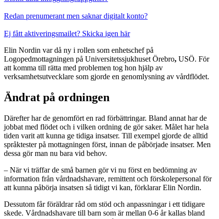
Redan prenumerant men saknar digitalt konto?
Ej fått aktiveringsmailet? Skicka igen här
Elin Nordin var då ny i rollen som enhetschef på
Logopedmottagningen på Universitetssjukhuset Örebro
,
USÖ. För
att komma till rätta med problemen tog hon hjälp av
verksamhetsutvecklare som gjorde en genomlysning av vårdflödet.
Ändrat på ordningen
Därefter har de genomfört en rad förbättringar. Bland annat har de
jobbat med flödet och i vilken ordning de gör saker. Målet har hela
tiden varit att kunna ge tidiga insatser. Till exempel gjorde de alltid
språktester på mottagningen först, innan de påbörjade insatser. Men
dessa gör man nu bara vid behov.
– När vi träffar de små barnen gör vi nu först en bedömning av
information från vårdnadshavare, remittent och förskolepersonal för
att kunna påbörja insatsen så tidigt vi kan, förklarar Elin Nordin.
Dessutom får föräldrar råd om stöd och anpassningar i ett tidigare
skede. Vårdnadshavare till barn som är mellan 0-6 år kallas bland