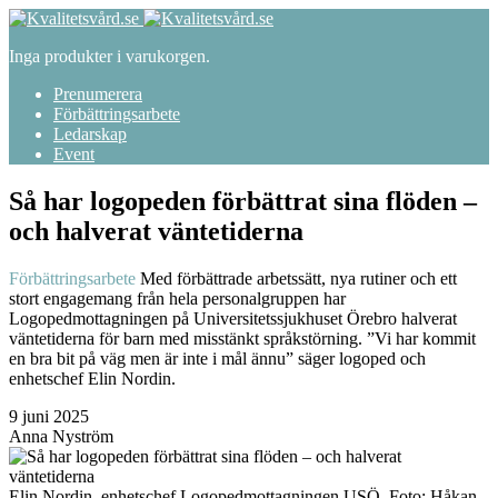
Inga produkter i varukorgen.
Prenumerera
Förbättringsarbete
Ledarskap
Event
Så har logopeden förbättrat sina flöden –
och halverat väntetiderna
Förbättringsarbete
Med förbättrade arbetssätt, nya rutiner och ett
stort engagemang från hela personalgruppen har
Logopedmottagningen på Universitetssjukhuset Örebro halverat
väntetiderna för barn med misstänkt språkstörning. ”Vi har kommit
en bra bit på väg men är inte i mål ännu” säger logoped och
enhetschef Elin Nordin.
9 juni 2025
Anna Nyström
Elin Nordin, enhetschef Logopedmottagningen USÖ. Foto: Håkan