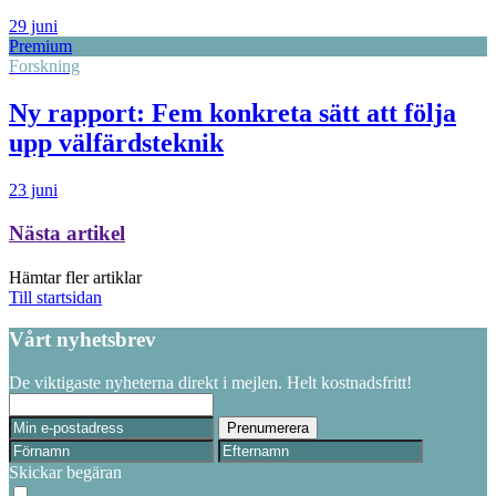
29 juni
Premium
Forskning
Ny rapport: Fem konkreta sätt att följa
upp välfärdsteknik
23 juni
Nästa artikel
Hämtar fler artiklar
Till startsidan
Vårt nyhetsbrev
De viktigaste nyheterna direkt i mejlen. Helt kostnadsfritt!
Skickar begäran