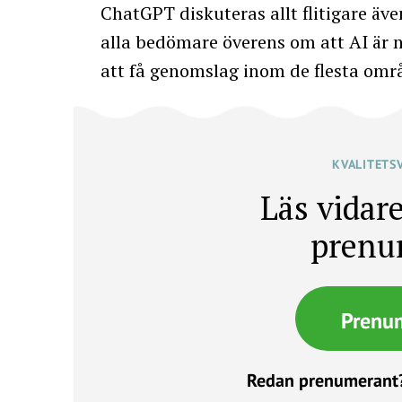
ChatGPT diskuteras allt flitigare äve
alla bedömare överens om att AI är 
att få genomslag inom de flesta omr
KVALITETS
Läs vidare
prenu
Prenu
Redan prenumerant