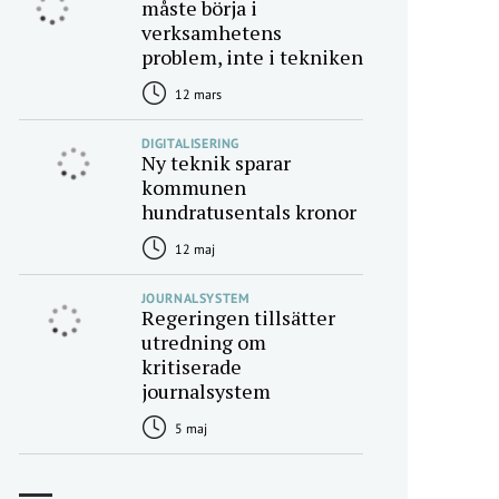
måste börja i
verksamhetens
problem, inte i tekniken
12 mars
DIGITALISERING
Ny teknik sparar
kommunen
hundratusentals kronor
12 maj
JOURNALSYSTEM
Regeringen tillsätter
utredning om
kritiserade
journalsystem
5 maj