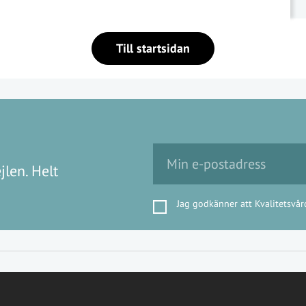
Till startsidan
jlen. Helt
Jag godkänner att Kvalitetsvår