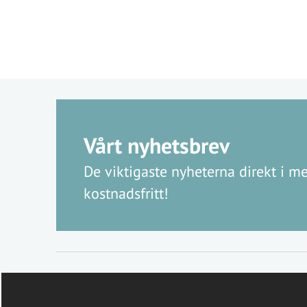
Vårt nyhetsbrev
De viktigaste nyheterna direkt i me
kostnadsfritt!