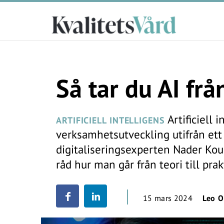
Så tar du AI från
Artificiell 
ARTIFICIELL INTELLIGENS
verksamhetsutveckling utifrån ett 
digitaliseringsexperten Nader Kou
råd hur man går från teori till prak
15 mars 2024
Leo O