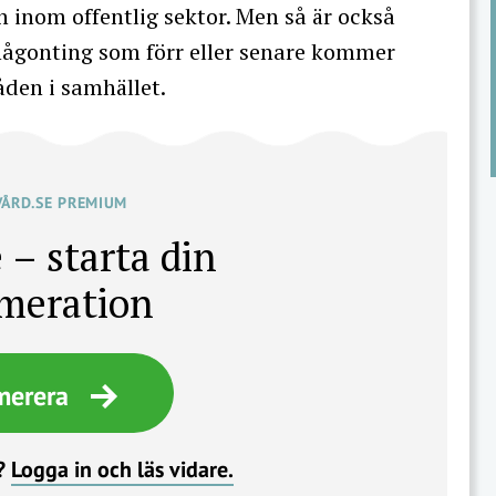
n inom offentlig sektor. Men så är också
någonting som förr eller senare kommer
åden i samhället.
VÅRD.SE PREMIUM
 – starta din
meration
merera
?
Logga in och läs vidare.