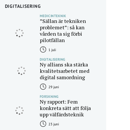
DIGITALISERING
MEDICINTEKNIK
”Sällan är tekniken
problemet”: så kan
vården ta sig förbi
pilotfällan
1 juli
DIGITALISERING
Ny allians ska stärka
kvalitetsarbetet med
digital samordning
29 juni
FORSKNING
Ny rapport: Fem
konkreta sätt att följa
upp välfärdsteknik
23 juni