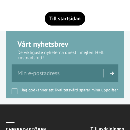
Till startsidan
Vårt nyhetsbrev
De viktigaste nyheterna direkt i mejlen. Helt
kostnadsfritt!
Jag godkänner att Kvalitetsvård sparar mina uppgifter
Till avdelningen
CHEFREDAKTÖREN