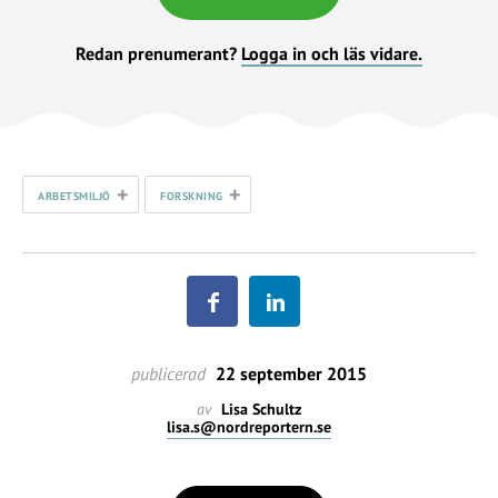
Redan prenumerant?
Logga in och läs vidare.
+
+
ARBETSMILJÖ
FORSKNING
publicerad
22 september 2015
av
Lisa Schultz
lisa.s@nordreportern.se