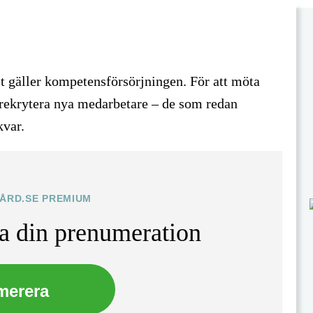
et gäller kompetensförsörjningen. För att möta
rekrytera nya medarbetare – de som redan
kvar.
VÅRD.SE PREMIUM
ta din prenumeration
merera