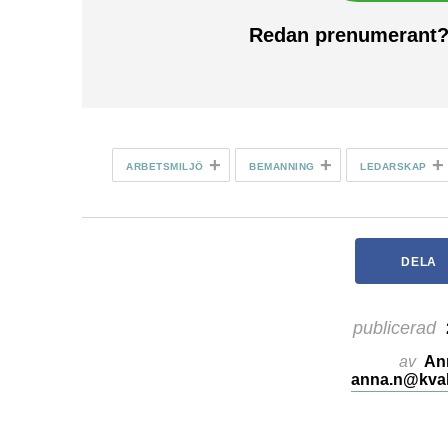
Redan prenumerant
+
+
+
ARBETSMILJÖ
BEMANNING
LEDARSKAP
DELA
publicerad
av
An
anna.n@kval