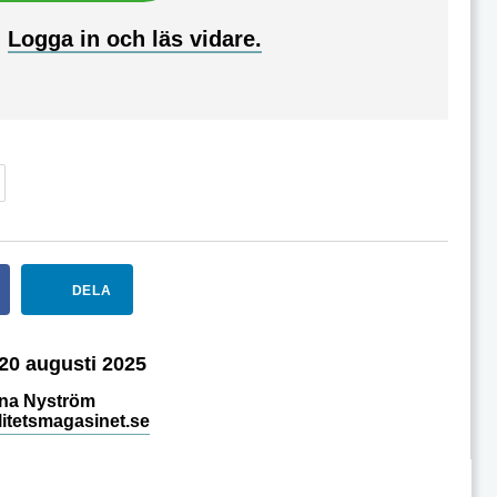
?
Logga in och läs vidare.
DELA
20 augusti 2025
na Nyström
itetsmagasinet.se