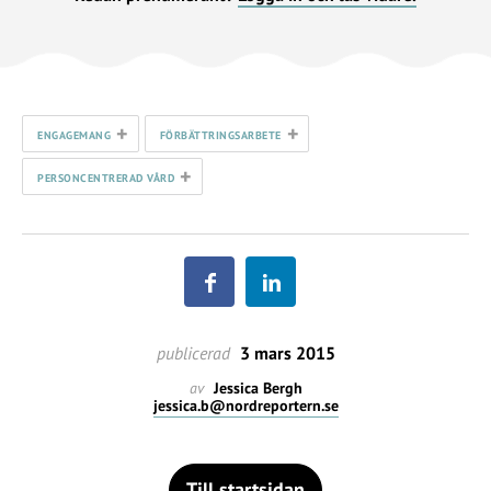
+
+
ENGAGEMANG
FÖRBÄTTRINGSARBETE
+
PERSONCENTRERAD VÅRD
publicerad
3 mars 2015
av
Jessica Bergh
jessica.b@nordreportern.se
Till startsidan