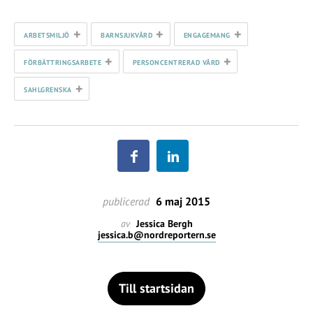
+
+
+
ARBETSMILJÖ
BARNSJUKVÅRD
ENGAGEMANG
+
+
FÖRBÄTTRINGSARBETE
PERSONCENTRERAD VÅRD
+
SAHLGRENSKA
publicerad
6 maj 2015
av
Jessica Bergh
jessica.b@nordreportern.se
Till startsidan