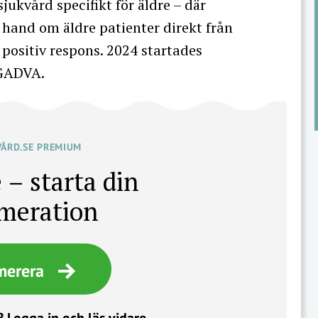
ukvård specifikt för äldre – där
ar hand om äldre patienter direkt från
positiv respons. 2024 startades
 GADVA.
VÅRD.SE PREMIUM
 – starta din
meration
merera
?
Logga in och läs vidare.