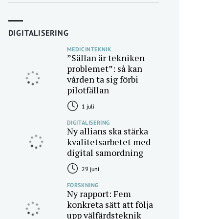
DIGITALISERING
MEDICINTEKNIK
”Sällan är tekniken
problemet”: så kan
vården ta sig förbi
pilotfällan
1 juli
DIGITALISERING
Ny allians ska stärka
kvalitetsarbetet med
digital samordning
29 juni
FORSKNING
Ny rapport: Fem
konkreta sätt att följa
upp välfärdsteknik