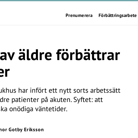
Prenumerera
Förbättringsarbete
v äldre förbättrar
er
khus har infört ett nytt sorts arbetssätt
ldre patienter på akuten. Syftet: att
ka onödiga väntetider.
inor Gotby Eriksson