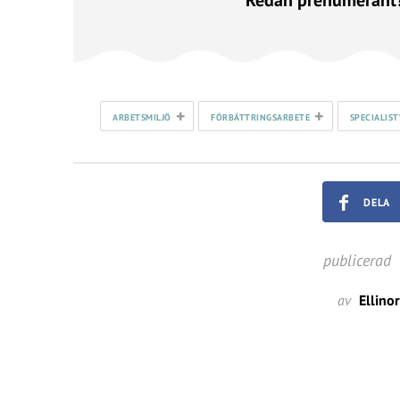
+
+
ARBETSMILJÖ
FÖRBÄTTRINGSARBETE
SPECIALIS
DELA
publicerad
av
Ellino