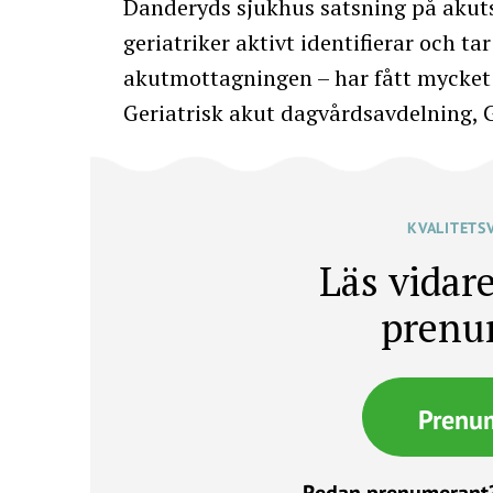
Danderyds sjukhus satsning på akutsj
geriatriker aktivt identifierar och t
akutmottagningen – har fått mycket 
Geriatrisk akut dagvårdsavdelning,
KVALITETS
Läs vidare
prenu
Prenu
Redan prenumerant