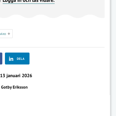
+
TVÅRD
DELA
13 januari 2026
r Gotby Eriksson