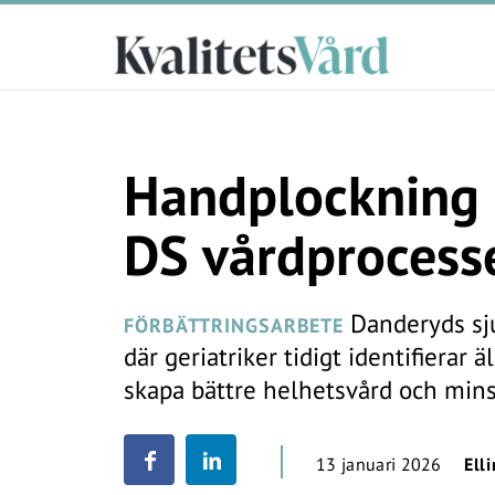
Handplockning a
DS vårdprocess
Danderyds sju
FÖRBÄTTRINGSARBETE
där geriatriker tidigt identifierar ä
skapa bättre helhetsvård och mins
13 januari 2026
Ell