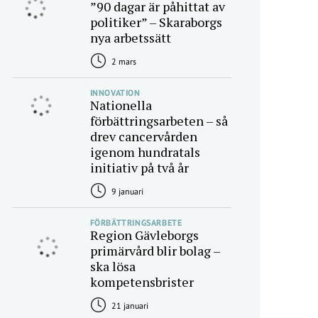
”90 dagar är påhittat av
politiker” – Skaraborgs
nya arbetssätt
2 mars
INNOVATION
Nationella
förbättringsarbeten – så
drev cancervården
igenom hundratals
initiativ på två år
9 januari
FÖRBÄTTRINGSARBETE
Region Gävleborgs
primärvård blir bolag –
ska lösa
kompetensbrister
21 januari