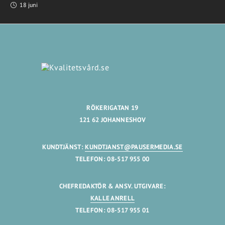
18 juni
RÖKERIGATAN 19
121 62 JOHANNESHOV
KUNDTJÄNST:
KUNDTJANST@PAUSERMEDIA.SE
TELEFON: 08-517 955 00
CHEFREDAKTÖR & ANSV. UTGIVARE:
KALLE ANRELL
TELEFON: 08-517 955 01