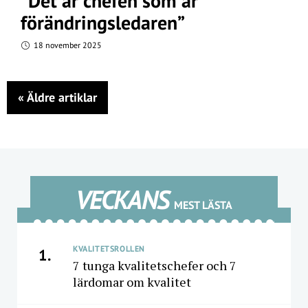
”Det är chefen som är
förändringsledaren”
18 november 2025
«
Äldre artiklar
VECKANS
MEST LÄSTA
KVALITETSROLLEN
1.
7 tunga kvalitetschefer och 7
lärdomar om kvalitet