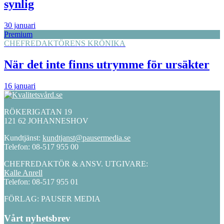
synlig
30 januari
Premium
CHEFREDAKTÖRENS KRÖNIKA
När det inte finns utrymme för ursäkter
16 januari
RÖKERIGATAN 19
121 62 JOHANNESHOV
Kundtjänst:
kundtjanst@pausermedia.se
Telefon: 08-517 955 00
CHEFREDAKTÖR & ANSV. UTGIVARE:
Kalle Anrell
Telefon: 08-517 955 01
FÖRLAG: PAUSER MEDIA
Vårt nyhetsbrev