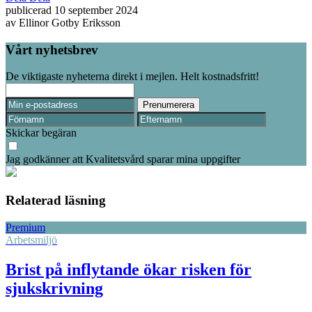
publicerad
10 september 2024
av
Ellinor Gotby Eriksson
Vårt nyhetsbrev
De viktigaste nyheterna direkt i mejlen. Helt kostnadsfritt!
Skickar begäran
Jag godkänner att Kvalitetsvård sparar mina uppgifter
Relaterad läsning
Premium
Arbetsmiljö
Brist på inflytande ökar risken för
sjukskrivning