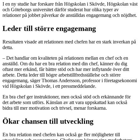
I en ny studie har forskare från Högskolan i Skövde, Högskolan väst
och Göteborgs universitet därför studerat hur olika typer av
relationer på jobbet påverkar de anställdas engagemang och nöjdhet.
Leder till större engagemang
Resultaten visade att relationen med chefen har en stark inverkan på
detta.
– Det handlar om kvaliteten på relationen mellan en chef och en
anställd. Om du har en bra relation med din chef, känner du dig
oftast mer erkänd, får bättre stöd och har mer inflytande över ditt
arbete. Detta leder till högre arbetstillfredsställelse och större
engagemang, säger Thomas Andersson, professor i företagsekonomi
vid Högskolan i Skövde, i ett pressmeddelande.
En bra chef ger instruktioner, men också stöd och erkännande för
det arbete som utförs. Känslan av att vara uppskattad kan också
bidra till mer motivation och trivsel, menar forskarna.
Ökar chansen till utveckling
En bra relation med chefen kan också ge fler möjligheter till