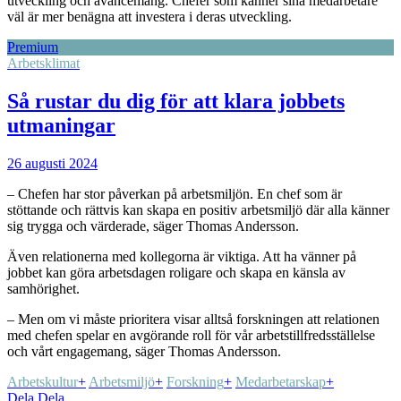
utveckling och avancemang. Chefer som känner sina medarbetare
väl är mer benägna att investera i deras utveckling.
Premium
Arbetsklimat
Så rustar du dig för att klara jobbets
utmaningar
26 augusti 2024
– Chefen har stor påverkan på arbetsmiljön. En chef som är
stöttande och rättvis kan skapa en positiv arbetsmiljö där alla känner
sig trygga och värderade, säger Thomas Andersson.
Även relationerna med kollegorna är viktiga. Att ha vänner på
jobbet kan göra arbetsdagen roligare och skapa en känsla av
samhörighet.
– Men om vi måste prioritera visar alltså forskningen att relationen
med chefen spelar en avgörande roll för vår arbetstillfredsställelse
och vårt engagemang, säger Thomas Andersson.
Arbetskultur
+
Arbetsmiljö
+
Forskning
+
Medarbetarskap
+
Dela
Dela