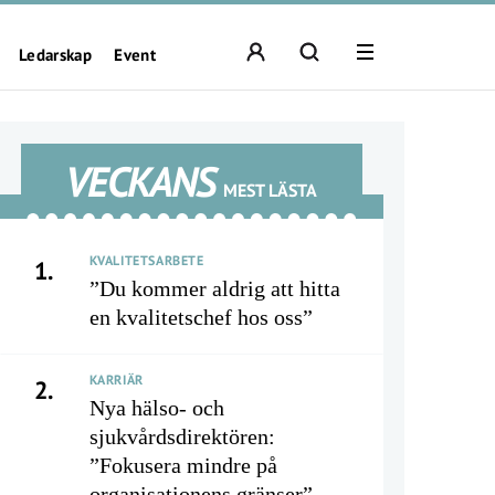
Ledarskap
Event
VECKANS
MEST LÄSTA
KVALITETSARBETE
1.
”Du kommer aldrig att hitta
en kvalitetschef hos oss”
KARRIÄR
2.
Nya hälso- och
sjukvårdsdirektören:
”Fokusera mindre på
organisationens gränser”