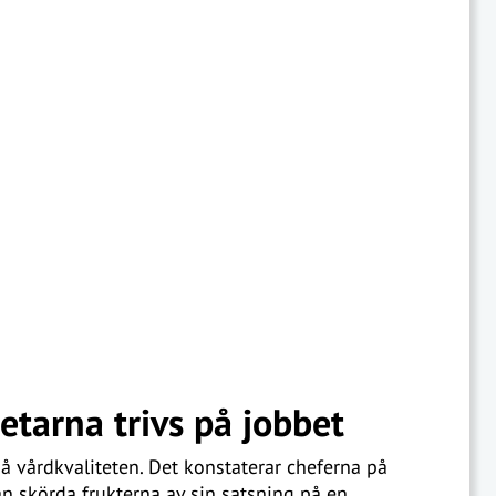
etarna trivs på jobbet
å vårdkvaliteten. Det konstaterar cheferna på
n skörda frukterna av sin satsning på en