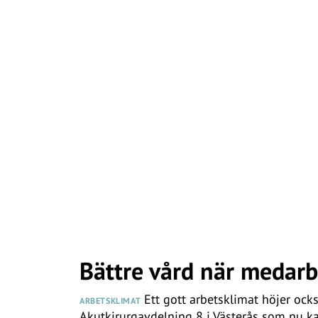
Bättre vård när medarb
Ett gott arbetsklimat höjer ocks
ARBETSKLIMAT
Akutkirurgavdelning 8 i Västerås som nu ka