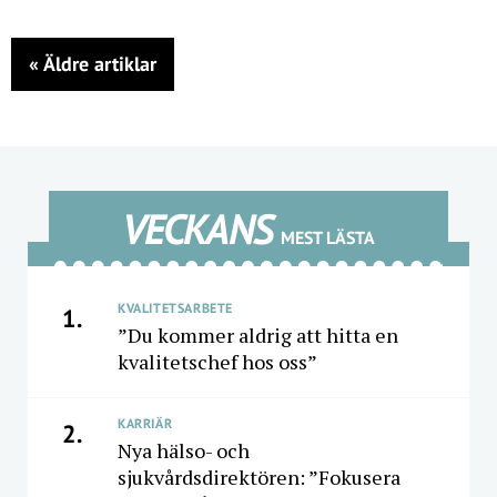
«
Äldre artiklar
VECKANS
MEST LÄSTA
KVALITETSARBETE
1.
”Du kommer aldrig att hitta en
kvalitetschef hos oss”
KARRIÄR
2.
Nya hälso- och
sjukvårdsdirektören: ”Fokusera