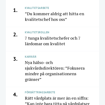
KVALITETSARBETE
1.
”Du kommer aldrig att hitta en
kvalitetschef hos oss”
KVALITETSROLLEN
2.
7 tunga kvalitetschefer och 7
lärdomar om kvalitet
KARRIÄR
3.
Nya hälso- och
sjukvårdsdirektören: ”Fokusera
mindre på organisationens
gränser”
FÖRBÄTTRINGSARBETE
4.
Rätt vårdplats är mer än en siffra:
”Kan inte bara titta på vårdplatser