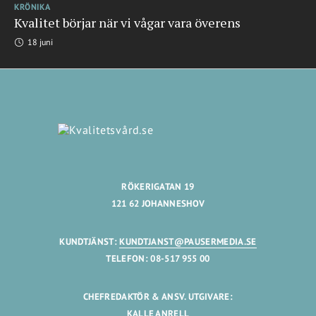
KRÖNIKA
Kvalitet börjar när vi vågar vara överens
18 juni
RÖKERIGATAN 19
121 62 JOHANNESHOV
KUNDTJÄNST:
KUNDTJANST@PAUSERMEDIA.SE
TELEFON: 08-517 955 00
CHEFREDAKTÖR & ANSV. UTGIVARE:
KALLE ANRELL