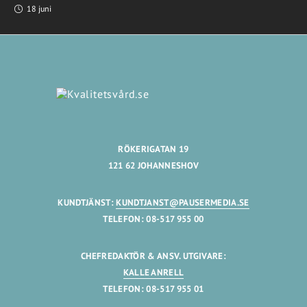
18 juni
RÖKERIGATAN 19
121 62 JOHANNESHOV
KUNDTJÄNST:
KUNDTJANST@PAUSERMEDIA.SE
TELEFON: 08-517 955 00
CHEFREDAKTÖR & ANSV. UTGIVARE:
KALLE ANRELL
TELEFON: 08-517 955 01